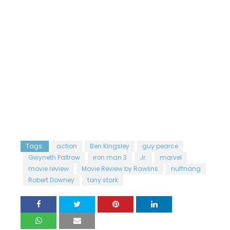
Tags:
action
Ben Kingsley
guy pearce
Gwyneth Paltrow
iron man 3
Jr.
marvel
movie review
Movie Review by Rawlins
nuffnang
Robert Downey
tony stark