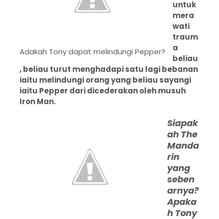
untuk
mera
wati
traum
a
Adakah Tony dapat melindungi Pepper?
beliau
, beliau turut menghadapi satu lagi bebanan
iaitu melindungi orang yang beliau sayangi
iaitu Pepper dari dicederakan oleh musuh
Iron Man.
Siapak
ah The
Manda
rin
yang
seben
arnya?
Apaka
h Tony