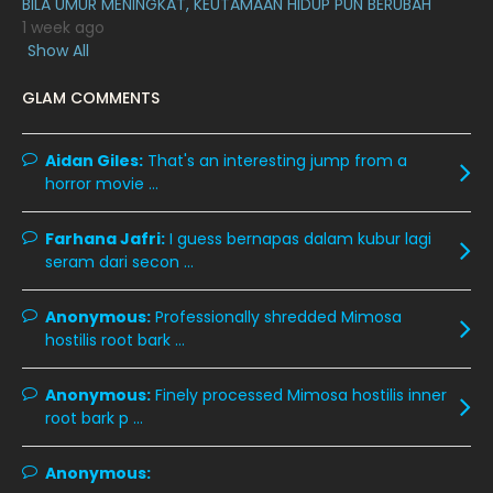
BILA UMUR MENINGKAT, KEUTAMAAN HIDUP PUN BERUBAH
March 2020
12
1 week ago
February 2020
13
Show All
January 2020
11
GLAM COMMENTS
December 2019
8
Aidan Giles:
November 2019
That's an interesting jump from a
13
horror movie ...
October 2019
14
September 2019
9
Farhana Jafri:
I guess bernapas dalam kubur lagi
seram dari secon ...
August 2019
10
July 2019
9
Anonymous:
Professionally shredded Mimosa
hostilis root bark ...
June 2019
6
May 2019
18
Anonymous:
Finely processed Mimosa hostilis inner
root bark p ...
April 2019
13
March 2019
9
Anonymous: