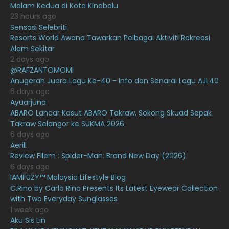
Malam Kedua di Kota Kinabalu
23 hours ago
March 2021
16
Sensasi Selebriti
February 2021
15
Resorts World Awana Tawarkan Pelbagai Aktiviti Rekreasi
Alam Sekitar
January 2021
11
2 days ago
@RAFZANTOMOMI
December 2020
13
Anugerah Juara Lagu Ke-40 - Info dan Senarai Lagu AJL40
November 2020
6
6 days ago
Ayuarjuna
October 2020
10
ABARO Lancar Kasut ABARO Takraw, Sokong Skuad Sepak
Takraw Selangor ke SUKMA 2026
September 2020
9
6 days ago
August 2020
9
Aerill
Review Filem : Spider-Man: Brand New Day (2026)
July 2020
20
6 days ago
IAMFUZY™ Malaysia Lifestyle Blog
June 2020
12
C.Rino by Carlo Rino Presents Its Latest Eyewear Collection
May 2020
9
with Two Everyday Sunglasses
1 week ago
April 2020
6
Aku Sis Lin