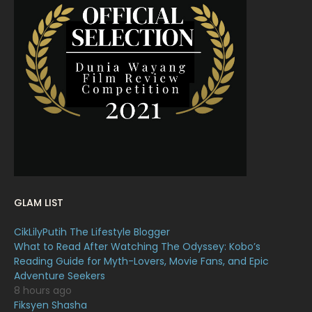
April 2022
23
March 2022
20
February 2022
11
January 2022
16
December 2021
12
November 2021
18
October 2021
14
September 2021
18
GLAM LIST
August 2021
19
CikLilyPutih The Lifestyle Blogger
July 2021
23
What to Read After Watching The Odyssey: Kobo’s
Reading Guide for Myth-Lovers, Movie Fans, and Epic
June 2021
17
Adventure Seekers
May 2021
16
8 hours ago
Fiksyen Shasha
April 2021
27