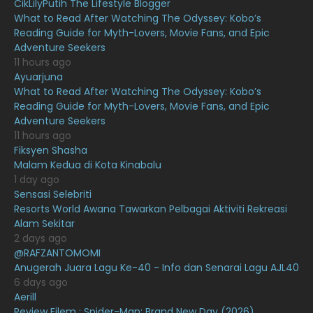
CikLilyPutih The Lifestyle Blogger
July 2021
23
What to Read After Watching The Odyssey: Kobo’s
Reading Guide for Myth-Lovers, Movie Fans, and Epic
June 2021
17
Adventure Seekers
May 2021
16
11 hours ago
Ayuarjuna
April 2021
27
What to Read After Watching The Odyssey: Kobo’s
Reading Guide for Myth-Lovers, Movie Fans, and Epic
March 2021
16
Adventure Seekers
February 2021
15
11 hours ago
Fiksyen Shasha
January 2021
11
Malam Kedua di Kota Kinabalu
1 day ago
December 2020
13
Sensasi Selebriti
November 2020
6
Resorts World Awana Tawarkan Pelbagai Aktiviti Rekreasi
Alam Sekitar
October 2020
10
2 days ago
@RAFZANTOMOMI
September 2020
9
Anugerah Juara Lagu Ke-40 - Info dan Senarai Lagu AJL40
August 2020
9
6 days ago
Aerill
July 2020
20
Review Filem : Spider-Man: Brand New Day (2026)