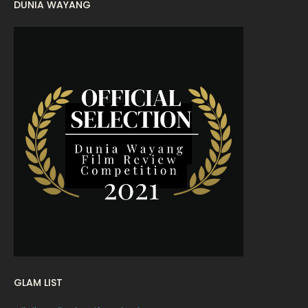
DUNIA WAYANG
August 2022
16
July 2022
9
June 2022
15
May 2022
11
April 2022
23
March 2022
20
February 2022
11
January 2022
16
December 2021
12
November 2021
18
October 2021
14
September 2021
18
GLAM LIST
August 2021
19