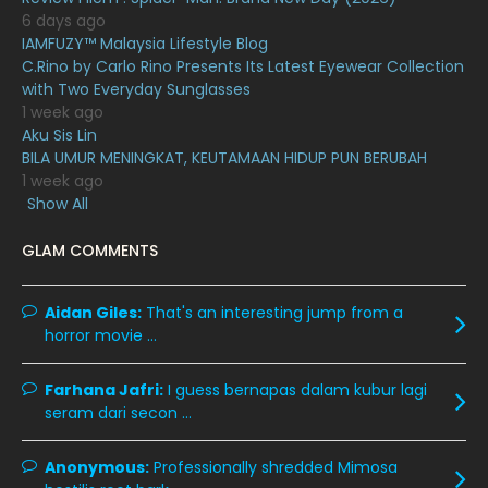
6 days ago
June 2020
12
IAMFUZY™ Malaysia Lifestyle Blog
May 2020
9
C.Rino by Carlo Rino Presents Its Latest Eyewear Collection
with Two Everyday Sunglasses
April 2020
6
1 week ago
Aku Sis Lin
March 2020
12
BILA UMUR MENINGKAT, KEUTAMAAN HIDUP PUN BERUBAH
February 2020
13
1 week ago
Show All
January 2020
11
GLAM COMMENTS
December 2019
8
November 2019
13
Aidan Giles:
That's an interesting jump from a
October 2019
14
horror movie ...
September 2019
9
Farhana Jafri:
I guess bernapas dalam kubur lagi
August 2019
10
seram dari secon ...
July 2019
9
Anonymous:
Professionally shredded Mimosa
June 2019
6