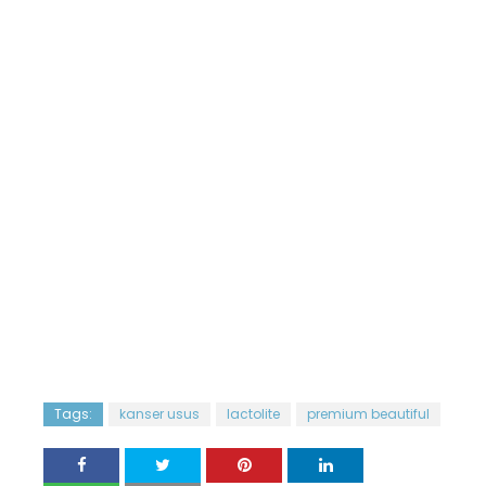
Tags:
kanser usus
lactolite
premium beautiful