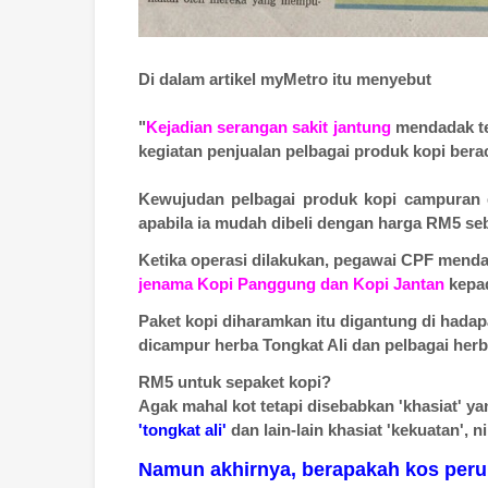
Di dalam artikel myMetro itu menyebut
"
Kejadian serangan sakit jantung
mendadak t
kegiatan penjualan pelbagai produk kopi ber
Kewujudan pelbagai produk kopi campuran dih
apabila ia mudah dibeli dengan harga RM5 s
Ketika operasi dilakukan, pegawai CPF mendap
jenama Kopi Panggung dan Kopi Jantan
kepad
Paket kopi diharamkan itu digantung di ha
dicampur herba Tongkat Ali dan pelbagai herba
RM5 untuk sepaket kopi?
Agak mahal kot tetapi disebabkan 'khasiat' y
'tongkat ali'
dan lain-lain khasiat 'kekuatan', n
Namun akhirnya, berapakah kos perub