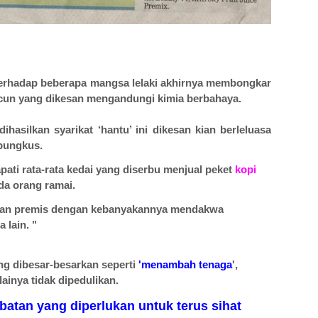
erhadap beberapa mangsa lelaki akhirnya membongkar
acun yang dikesan mengandungi kimia berbahaya.
asilkan syarikat ‘hantu’ ini dikesan kian berleluasa
ebungkus.
ati rata-rata kedai yang diserbu menjual peket
kopi
a orang ramai.
dapan premis dengan kebanyakannya mendakwa
 lain. "
ang dibesar-besarkan seperti
'menambah tenaga
',
ilainya tidak dipedulikan.
atan yang diperlukan untuk terus sihat