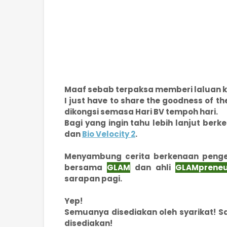
Maaf sebab terpaksa memberi laluan
I just have to share the goodness of t
dikongsi semasa Hari BV tempoh hari.
Bagi yang ingin tahu lebih lanjut ber
dan
Bio Velocity 2
.
Menyambung cerita berkenaan peng
bersama
GLAM
dan ahli
GLAMpreneu
sarapan pagi.
Yep!
Semuanya disediakan oleh syarikat! 
disediakan!