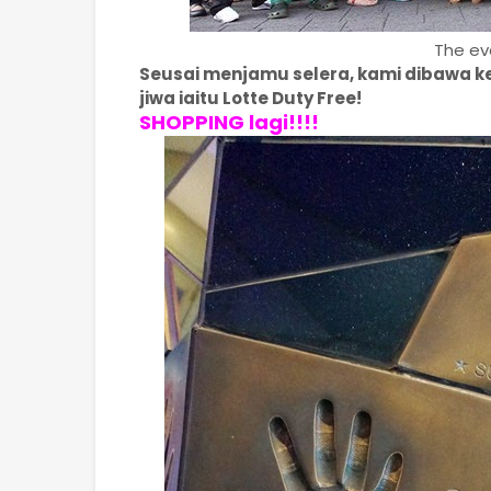
The ev
Seusai menjamu selera, kami dibawa 
jiwa iaitu Lotte Duty Free!
SHOPPING lagi!!!!