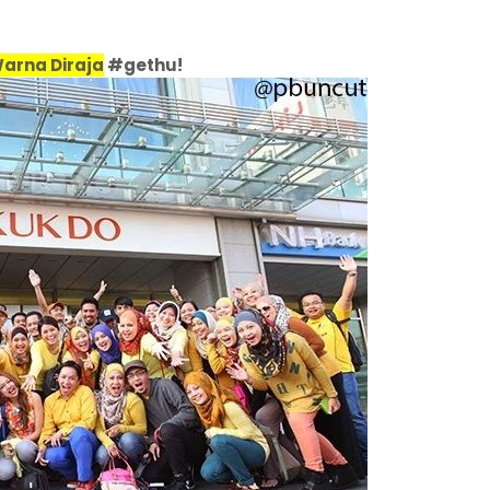
arna Diraja
#gethu!