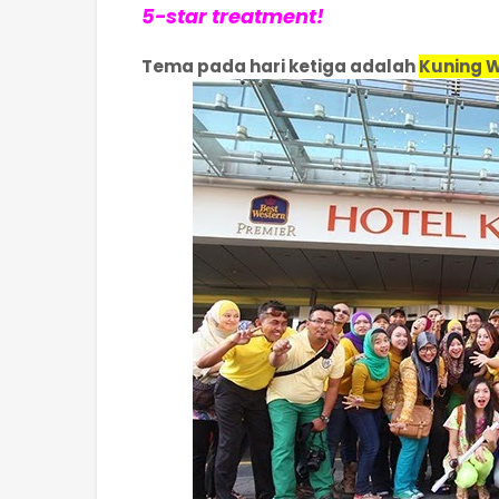
5-star treatment!
Tema pada hari ketiga adalah
Kuning W