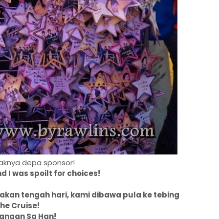
yaknya depa sponsor!
 I was spoilt for choices!
n tengah hari, kami dibawa pula ke tebing
he Cruise!
angan Sg Han!